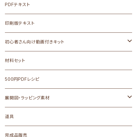
PDFテキスト
印刷版テキスト
初心者さん向け動画付きキット
セット商品
材料セット
はじめての羊毛フェルト講座シリーズ
500円PDFレシピ
単発キット
展開図・ラッピング素材
紙レシピつきキット
展開図
道具
PDFつきレシピ（紙レシピなし）
完成品販売