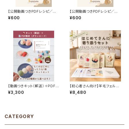
【公開動画つきPDFレシピ／ダ
【公開動画つきPDFレシピ／ダ
ウンロード商品】もこもこ癒し系
ウンロード商品】小さなお花の
¥600
¥600
アルパカちゃんの作り方｜動画
リース｜羊毛刺しゅうで彩るB5
連動・初心者さんにもやさしい羊
バッグ図案・テキスト
毛フェルト講座
【動画つきキット（郵送）＋PDFテ
【初心者さん向け】羊毛フェルト
キスト（DL）】はじめての基本ブ
スターターセット｜5キット＋マッ
¥3,300
¥8,480
ック＋選べるキットセット｜にじ
ト・ニードルつき
たま羊毛フェルト講座
CATEGORY