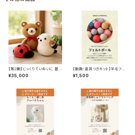
【第2期】じっくりていねいに 基
【動画・道具つきキット】羊毛フェ
礎マスター講座｜羊毛フェルト
ルトの基本 フェルトボールをつく
¥35,000
¥1,500
初心者さん向け｜ 形・バランス
ろう | にじたま羊毛フェルト講座
を学ぶ6か月添削つき講座