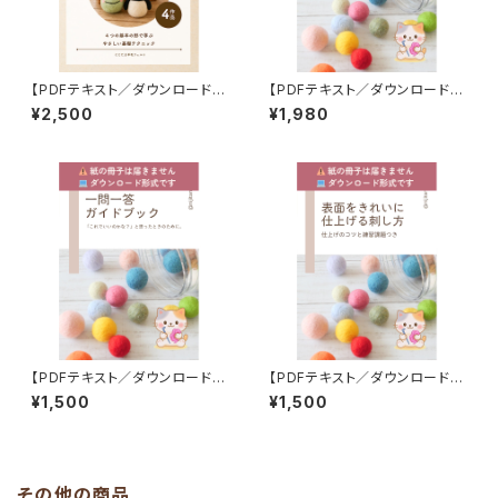
【PDFテキスト／ダウンロード商
【PDFテキスト／ダウンロード商
品】初心者さんのための 仕上が
品】＼基本からていねいに♪／
¥2,500
¥1,980
りが安定する 羊毛フェルトの教
羊毛フェルトの“コツ”がわかる
科書 【4つの基本の形で学ぶ基
はじめての羊毛フェルト 基本テ
礎教材PDF】
クニックブック（PDF）
【PDFテキスト／ダウンロード商
【PDFテキスト／ダウンロード商
品】初心者さんのための 羊毛フ
品】＼つるんと整う！／ 表面をき
¥1,500
¥1,500
ェルト 一問一答ガイドブック
れいに仕上げる刺し方｜にじた
「これでいいのかな？」と思った
ま羊毛フェルト講座
ときのために
その他の商品