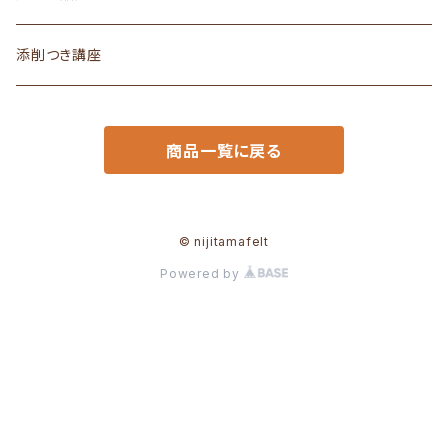
道具付きキット
添削つき講座
商品一覧に戻る
© nijitamafelt
Powered by